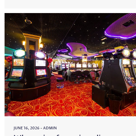
JUNE 16, 2026
-
ADMIN