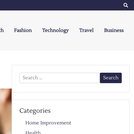
th
Fashion
Technology
Travel
Business
Search
for:
Categories
Home Improvement
Health