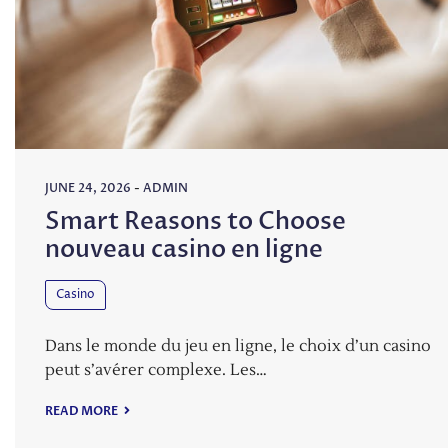
JUNE 24, 2026
-
ADMIN
Smart Reasons to Choose
nouveau casino en ligne
Casino
Dans le monde du jeu en ligne, le choix d’un casino
peut s’avérer complexe. Les…
READ MORE