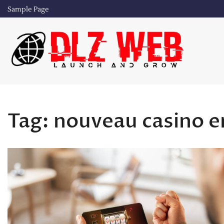
Skip
Sample Page
to
content
DLZ Web
Launch and Grow
Tag:
nouveau casino en