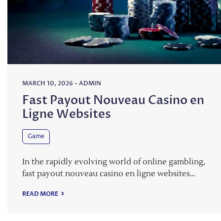
MARCH 10, 2026
-
ADMIN
Fast Payout Nouveau Casino en
Ligne Websites
Game
In the rapidly evolving world of online gambling,
fast payout nouveau casino en ligne websites…
READ MORE