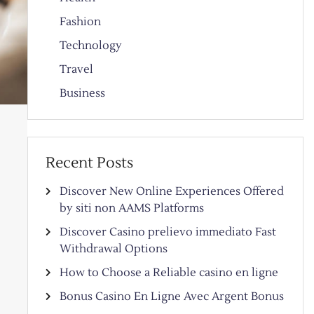
Fashion
Technology
Travel
Business
Recent Posts
Discover New Online Experiences Offered
by siti non AAMS Platforms
Discover Casino prelievo immediato Fast
Withdrawal Options
How to Choose a Reliable casino en ligne
Bonus Casino En Ligne Avec Argent Bonus