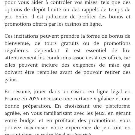
pour vous aider à contrôler vos mises, tels que des
options de dépôt limité ou des rappels de temps de
jeu. Enfin, il est judicieux de profiter des bonus et
promotions offerts par les casinos en ligne.
Ces incitations peuvent prendre la forme de bonus de
bienvenue, de tours gratuits ou de promotions
régulières. Cependant, il est essentiel de lire
attentivement les conditions associées à ces offres, car
elles peuvent inclure des exigences de mise qui
doivent être remplies avant de pouvoir retirer des
gains.
En résumé, jouer dans un casino en ligne légal en
France en 2026 nécessite une certaine vigilance et une
bonne préparation. En choisissant une plateforme
agréée, en vous familiarisant avec les jeux, en gérant
votre budget et en profitant des promotions, vous
pouvez maximiser votre expérience de jeu tout en