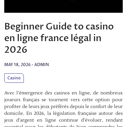
Beginner Guide to casino
en ligne france légal in
2026
MAY 18, 2026
-
ADMIN
Casino
Avec l’émergence des casinos en ligne, de nombreux
joueurs français se tournent vers cette option pour
profiter de leurs jeux préférés depuis le confort de leur
domicile. En 2026, la législation française autour des
jeux d’argent en ligne continue d’évoluer, rendant