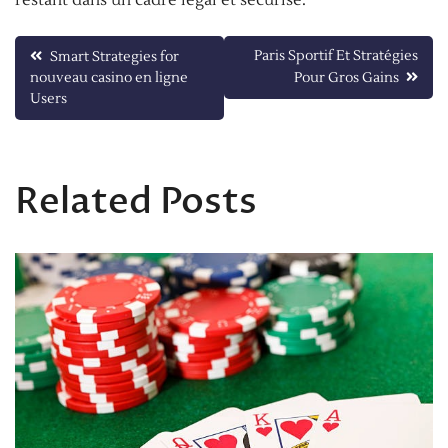
restant dans un cadre légal et sécurisé.
Post
Paris Sportif Et Stratégies
Smart Strategies for
nouveau casino en ligne
Pour Gros Gains
navigation
Users
Related Posts