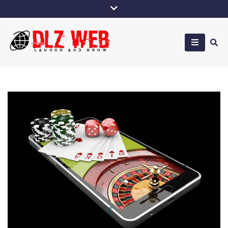
Skip
to
content
DLZ Web