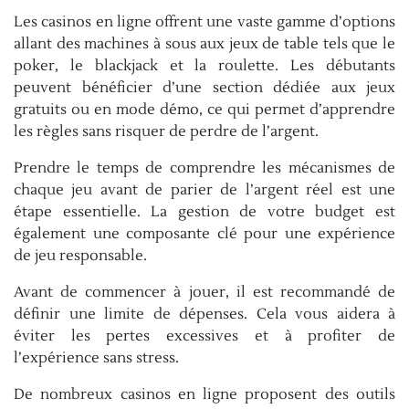
Les casinos en ligne offrent une vaste gamme d’options
allant des machines à sous aux jeux de table tels que le
poker, le blackjack et la roulette. Les débutants
peuvent bénéficier d’une section dédiée aux jeux
gratuits ou en mode démo, ce qui permet d’apprendre
les règles sans risquer de perdre de l’argent.
Prendre le temps de comprendre les mécanismes de
chaque jeu avant de parier de l’argent réel est une
étape essentielle. La gestion de votre budget est
également une composante clé pour une expérience
de jeu responsable.
Avant de commencer à jouer, il est recommandé de
définir une limite de dépenses. Cela vous aidera à
éviter les pertes excessives et à profiter de
l’expérience sans stress.
De nombreux casinos en ligne proposent des outils