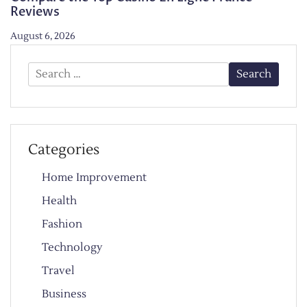
Reviews
August 6, 2026
Search
for:
Categories
Home Improvement
Health
Fashion
Technology
Travel
Business