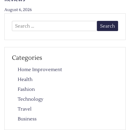
August 6, 2026
Search
for:
Categories
Home Improvement
Health
Fashion
Technology
Travel
Business