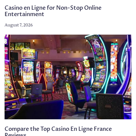
Casino en Ligne for Non-Stop Online
Entertainment
August 7, 2026
Compare the Top Casino En Ligne France
Reviews