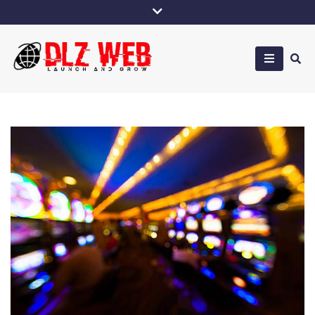
Skip
to
content
DLZ Web