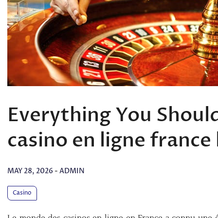
Everything You Shoul
casino en ligne france 
MAY 28, 2026
-
ADMIN
Casino