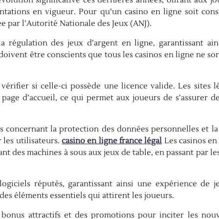
lution significative ces dernières années, offrant aux jo
ntations en vigueur. Pour qu’un casino en ligne soit cons
e par l’Autorité Nationale des Jeux (ANJ).
la régulation des jeux d’argent en ligne, garantissant ain
doivent être conscients que tous les casinos en ligne ne so
 vérifier si celle-ci possède une licence valide. Les sites 
page d’accueil, ce qui permet aux joueurs de s’assurer de
tes concernant la protection des données personnelles et la
 les utilisateurs.
casino en ligne france légal
Les casinos en 
nt des machines à sous aux jeux de table, en passant par le
ogiciels réputés, garantissant ainsi une expérience de j
 des éléments essentiels qui attirent les joueurs.
bonus attractifs et des promotions pour inciter les nou