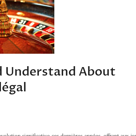
d Understand About
légal