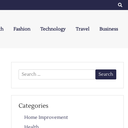
th
Fashion
Technology
Travel
Business
Search
for:
Categories
Home Improvement
Health