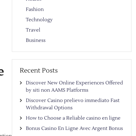
Fashion
Technology
Travel
Business
e
Recent Posts
Discover New Online Experiences Offered
by siti non AAMS Platforms
Discover Casino prelievo immediato Fast
Withdrawal Options
How to Choose a Reliable casino en ligne
Bonus Casino En Ligne Avec Argent Bonus