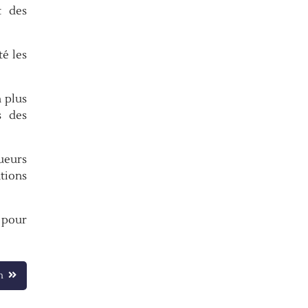
t des
té les
 plus
s des
oueurs
tions
s pour
n