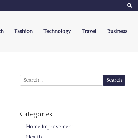
th
Fashion
Technology
Travel
Business
Search
for:
Categories
Home Improvement
Health