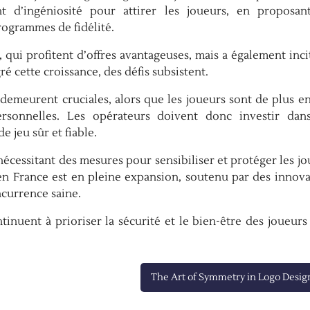
t d’ingéniosité pour attirer les joueurs, en proposan
rogrammes de fidélité.
ui profitent d’offres avantageuses, mais a également inci
é cette croissance, des défis subsistent.
demeurent cruciales, alors que les joueurs sont de plus en
ersonnelles. Les opérateurs doivent donc investir dan
 jeu sûr et fiable.
, nécessitant des mesures pour sensibiliser et protéger les j
en France est en pleine expansion, soutenu par des innova
currence saine.
ntinuent à prioriser la sécurité et le bien-être des joueur
The Art of Symmetry in Logo Desig