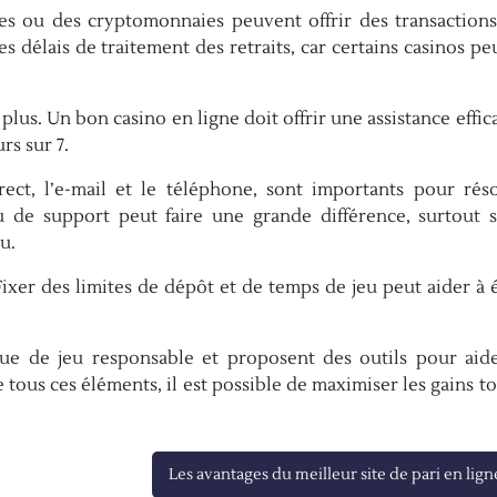
ues ou des cryptomonnaies peuvent offrir des transactions
es délais de traitement des retraits, car certains casinos p
plus. Un bon casino en ligne doit offrir une assistance effic
rs sur 7.
ect, l’e-mail et le téléphone, sont importants pour rés
 de support peut faire une grande différence, surtout s
u.
Fixer des limites de dépôt et de temps de jeu peut aider à 
ue de jeu responsable et proposent des outils pour aide
 tous ces éléments, il est possible de maximiser les gains t
Les avantages du meilleur site de pari en lign