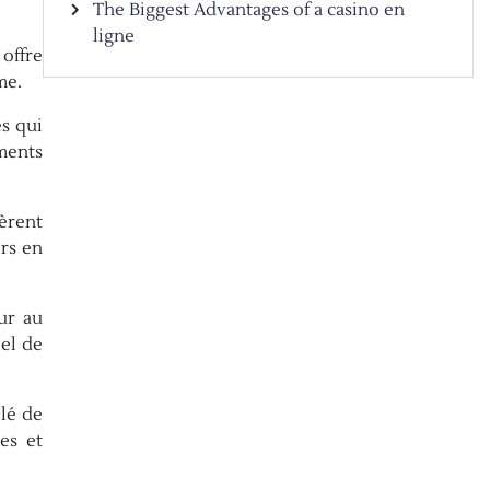
The Biggest Advantages of a casino en
ligne
 offre
me.
es qui
ements
nèrent
ers en
ur au
iel de
lé de
es et