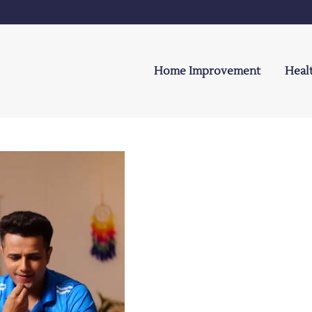
Home Improvement
Heal