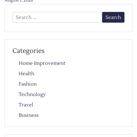
August 1, 2026
Search
for:
Categories
Home Improvement
Health
Fashion
Technology
Travel
Business