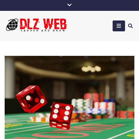
Skip
to
content
DLZ Web