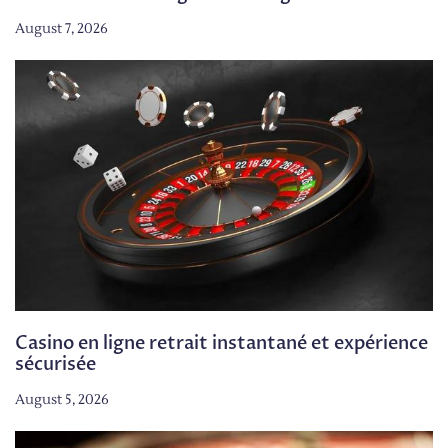
August 7, 2026
Casino en ligne retrait instantané et expérience
sécurisée
August 5, 2026