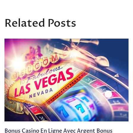
Related Posts
Bonus Casino En Ligne Avec Argent Bonus