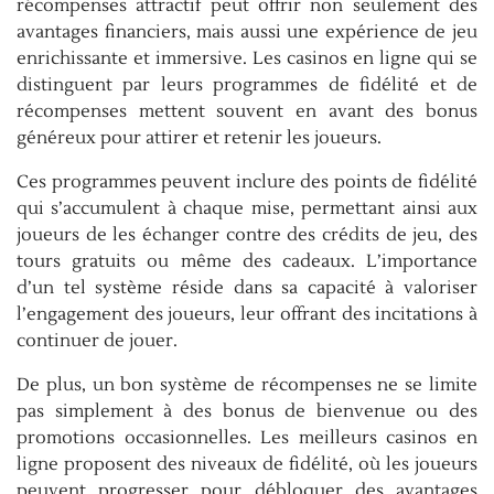
récompenses attractif peut offrir non seulement des
avantages financiers, mais aussi une expérience de jeu
enrichissante et immersive. Les casinos en ligne qui se
distinguent par leurs programmes de fidélité et de
récompenses mettent souvent en avant des bonus
généreux pour attirer et retenir les joueurs.
Ces programmes peuvent inclure des points de fidélité
qui s’accumulent à chaque mise, permettant ainsi aux
joueurs de les échanger contre des crédits de jeu, des
tours gratuits ou même des cadeaux. L’importance
d’un tel système réside dans sa capacité à valoriser
l’engagement des joueurs, leur offrant des incitations à
continuer de jouer.
De plus, un bon système de récompenses ne se limite
pas simplement à des bonus de bienvenue ou des
promotions occasionnelles. Les meilleurs casinos en
ligne proposent des niveaux de fidélité, où les joueurs
peuvent progresser pour débloquer des avantages