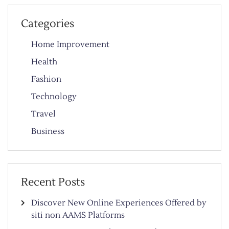
Categories
Home Improvement
Health
Fashion
Technology
Travel
Business
Recent Posts
Discover New Online Experiences Offered by
siti non AAMS Platforms