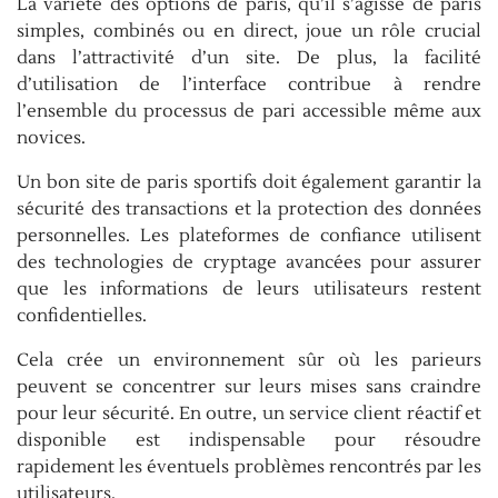
La variété des options de paris, qu’il s’agisse de paris
simples, combinés ou en direct, joue un rôle crucial
dans l’attractivité d’un site. De plus, la facilité
d’utilisation de l’interface contribue à rendre
l’ensemble du processus de pari accessible même aux
novices.
Un bon site de paris sportifs doit également garantir la
sécurité des transactions et la protection des données
personnelles. Les plateformes de confiance utilisent
des technologies de cryptage avancées pour assurer
que les informations de leurs utilisateurs restent
confidentielles.
Cela crée un environnement sûr où les parieurs
peuvent se concentrer sur leurs mises sans craindre
pour leur sécurité. En outre, un service client réactif et
disponible est indispensable pour résoudre
rapidement les éventuels problèmes rencontrés par les
utilisateurs.