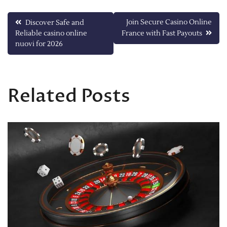
Post
Join Secure Casino Online
Discover Safe and
Reliable casino online
France with Fast Payouts
navigation
nuovi for 2026
Related Posts