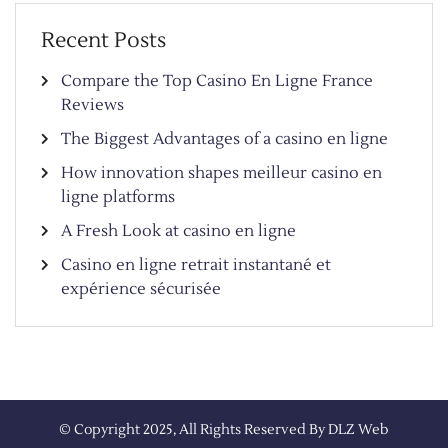
Recent Posts
Compare the Top Casino En Ligne France
Reviews
The Biggest Advantages of a casino en ligne
How innovation shapes meilleur casino en
ligne platforms
A Fresh Look at casino en ligne
Casino en ligne retrait instantané et
expérience sécurisée
© Copyright 2025, All Rights Reserved By
DLZ Web