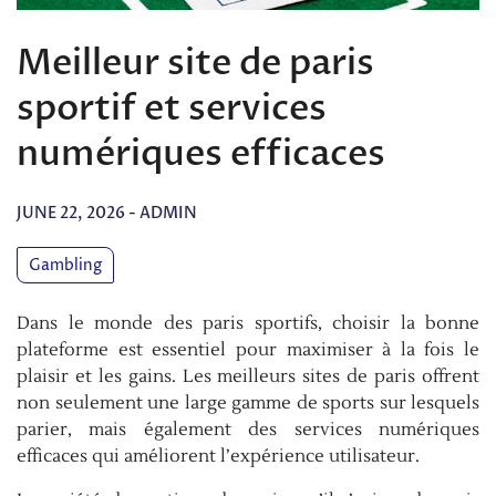
Meilleur site de paris
sportif et services
numériques efficaces
JUNE 22, 2026
-
ADMIN
Gambling
Dans le monde des paris sportifs, choisir la bonne
plateforme est essentiel pour maximiser à la fois le
plaisir et les gains. Les meilleurs sites de paris offrent
non seulement une large gamme de sports sur lesquels
parier, mais également des services numériques
efficaces qui améliorent l’expérience utilisateur.