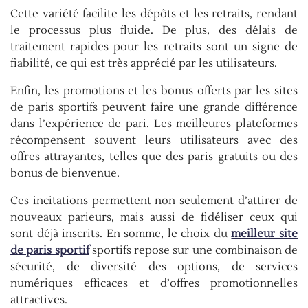
Cette variété facilite les dépôts et les retraits, rendant
le processus plus fluide. De plus, des délais de
traitement rapides pour les retraits sont un signe de
fiabilité, ce qui est très apprécié par les utilisateurs.
Enfin, les promotions et les bonus offerts par les sites
de paris sportifs peuvent faire une grande différence
dans l’expérience de pari. Les meilleures plateformes
récompensent souvent leurs utilisateurs avec des
offres attrayantes, telles que des paris gratuits ou des
bonus de bienvenue.
Ces incitations permettent non seulement d’attirer de
nouveaux parieurs, mais aussi de fidéliser ceux qui
sont déjà inscrits. En somme, le choix du
meilleur site
de paris sportif
sportifs repose sur une combinaison de
sécurité, de diversité des options, de services
numériques efficaces et d’offres promotionnelles
attractives.