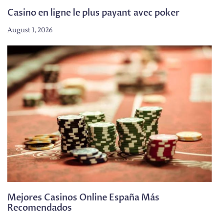
Casino en ligne le plus payant avec poker
August 1, 2026
Mejores Casinos Online España Más
Recomendados