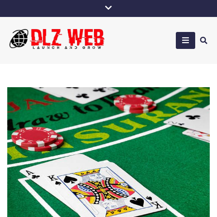
Skip
to
content
DLZ Web