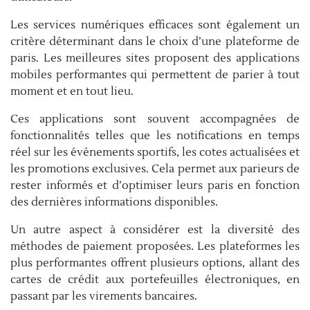
Les services numériques efficaces sont également un
critère déterminant dans le choix d’une plateforme de
paris. Les meilleures sites proposent des applications
mobiles performantes qui permettent de parier à tout
moment et en tout lieu.
Ces applications sont souvent accompagnées de
fonctionnalités telles que les notifications en temps
réel sur les événements sportifs, les cotes actualisées et
les promotions exclusives. Cela permet aux parieurs de
rester informés et d’optimiser leurs paris en fonction
des dernières informations disponibles.
Un autre aspect à considérer est la diversité des
méthodes de paiement proposées. Les plateformes les
plus performantes offrent plusieurs options, allant des
cartes de crédit aux portefeuilles électroniques, en
passant par les virements bancaires.