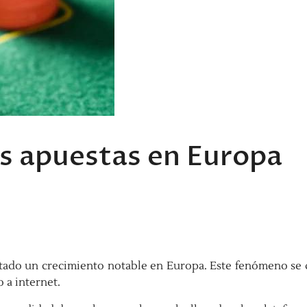
as apuestas en Europa
ntado un crecimiento notable en Europa. Este fenómeno se 
 a internet.