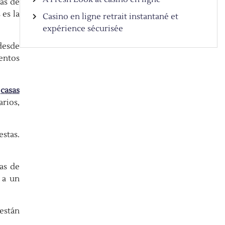
mas de
 es la
Casino en ligne retrait instantané et
expérience sécurisée
desde
entos
s
casas
rios,
estas.
as de
e a un
están