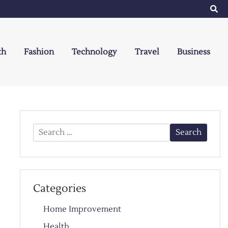
th
Fashion
Technology
Travel
Business
Search
for:
Categories
Home Improvement
Health