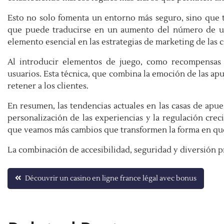
Esto no solo fomenta un entorno más seguro, sino que t
que puede traducirse en un aumento del número de usu
elemento esencial en las estrategias de marketing de las c
Al introducir elementos de juego, como recompensas y
usuarios. Esta técnica, que combina la emoción de las apu
retener a los clientes.
En resumen, las tendencias actuales en las casas de apue
personalización de las experiencias y la regulación cre
que veamos más cambios que transformen la forma en que 
La combinación de accesibilidad, seguridad y diversión 
Post
Découvrir un casino en ligne france légal avec bonus
navigation