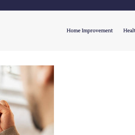
Home Improvement
Heal