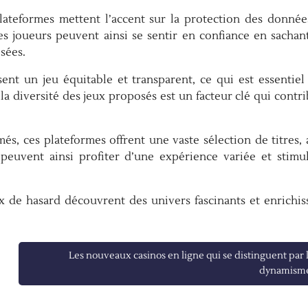
lateformes mettent l’accent sur la protection des donnée
es joueurs peuvent ainsi se sentir en confiance en sachan
sées.
sent un jeu équitable et transparent, ce qui est essentiel
 la diversité des jeux proposés est un facteur clé qui contr
, ces plateformes offrent une vaste sélection de titres, a
peuvent ainsi profiter d’une expérience variée et stimul
 de hasard découvrent des univers fascinants et enrichiss
Les nouveaux casinos en ligne qui se distinguent par 
dynamism