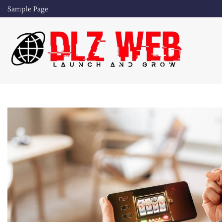
Skip
Sample Page
to
content
DLZ Web
Launch and Grow