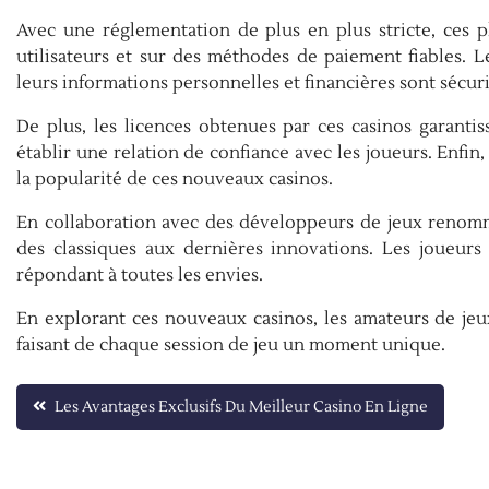
Avec une réglementation de plus en plus stricte, ces p
utilisateurs et sur des méthodes de paiement fiables. L
leurs informations personnelles et financières sont sécuri
De plus, les licences obtenues par ces casinos garantis
établir une relation de confiance avec les joueurs. Enfin,
la popularité de ces nouveaux casinos.
En collaboration avec des développeurs de jeux renommés
des classiques aux dernières innovations. Les joueurs 
répondant à toutes les envies.
En explorant ces nouveaux casinos, les amateurs de jeux
faisant de chaque session de jeu un moment unique.
Post
Les Avantages Exclusifs Du Meilleur Casino En Ligne
navigation