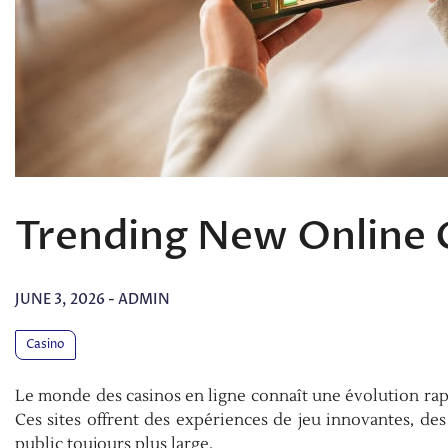
Trending New Online 
JUNE 3, 2026
-
ADMIN
Casino
Le monde des casinos en ligne connaît une évolution rap
Ces sites offrent des expériences de jeu innovantes, des
public toujours plus large.