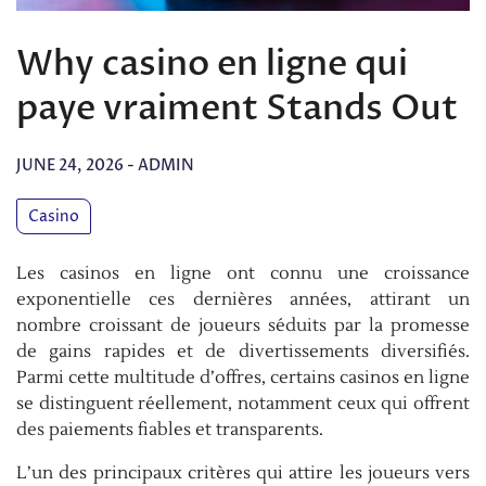
Why casino en ligne qui
paye vraiment Stands Out
JUNE 24, 2026
-
ADMIN
Casino
Les casinos en ligne ont connu une croissance
exponentielle ces dernières années, attirant un
nombre croissant de joueurs séduits par la promesse
de gains rapides et de divertissements diversifiés.
Parmi cette multitude d’offres, certains casinos en ligne
se distinguent réellement, notamment ceux qui offrent
des paiements fiables et transparents.
L’un des principaux critères qui attire les joueurs vers