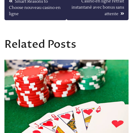
Post
Casino en ligne retrait
Smart Reasons to
instantané avec bonus sans
Choose nouveau casino en
navigation
ligne
attente
Related Posts