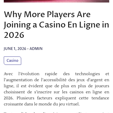
Why More Players Are
Joining a Casino En Ligne in
2026
JUNE 1, 2026
-
ADMIN
Casino
Avec l’évolution rapide des technologies et
l’augmentation de l’accessibilité des jeux d’argent en
ligne, il est évident que de plus en plus de joueurs
choisissent de s’inscrire sur les casinos en ligne en
2026. Plusieurs facteurs expliquent cette tendance
croissante dans le monde du jeu virtuel.