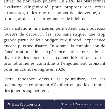
attirer de nouveaux joueurs. En 2026, les plateformes
rivalisent d’ingéniosité pour proposer des offres
attrayantes, telles que des bonus de bienvenue, des
tours gratuits et des programmes de fidélité.
Ces incitations financières permettent aux nouveaux
joueurs de découvrir les jeux sans risquer une trop
grande partie de leur budget, ce qui rend l’expérience
encore plus séduisante. En somme, la combinaison de
l’amélioration de l’expérience utilisateur, de la
diversité des jeux, de la commodité et des offres
promotionnelles contribue à l’engouement croissant
pour les casinos en ligne en 2026.
Cette tendance devrait se poursuivre, car les
technologies continuent d’évoluer et que les attentes
des joueurs augmentent.
Post
Trusted Reviews of Every
Best Features of a