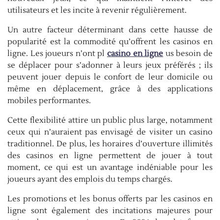
utilisateurs et les incite à revenir régulièrement.
Un autre facteur déterminant dans cette hausse de
popularité est la commodité qu’offrent les casinos en
ligne. Les joueurs n’ont pl
casino en ligne
us besoin de
se déplacer pour s’adonner à leurs jeux préférés ; ils
peuvent jouer depuis le confort de leur domicile ou
même en déplacement, grâce à des applications
mobiles performantes.
Cette flexibilité attire un public plus large, notamment
ceux qui n’auraient pas envisagé de visiter un casino
traditionnel. De plus, les horaires d’ouverture illimités
des casinos en ligne permettent de jouer à tout
moment, ce qui est un avantage indéniable pour les
joueurs ayant des emplois du temps chargés.
Les promotions et les bonus offerts par les casinos en
ligne sont également des incitations majeures pour