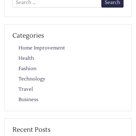
Search
for:
Categories
Home Improvement
Health
Fashion
Technology
Travel
Business
Recent Posts