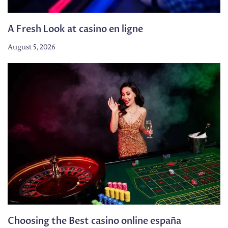
A Fresh Look at casino en ligne
August 5, 2026
Choosing the Best casino online españa