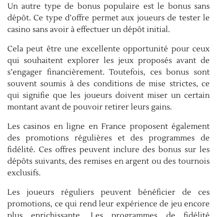
Un autre type de bonus populaire est le bonus sans
dépôt. Ce type d’offre permet aux joueurs de tester le
casino sans avoir à effectuer un dépôt initial.
Cela peut être une excellente opportunité pour ceux
qui souhaitent explorer les jeux proposés avant de
s’engager financièrement. Toutefois, ces bonus sont
souvent soumis à des conditions de mise strictes, ce
qui signifie que les joueurs doivent miser un certain
montant avant de pouvoir retirer leurs gains.
Les casinos en ligne en France proposent également
des promotions régulières et des programmes de
fidélité. Ces offres peuvent inclure des bonus sur les
dépôts suivants, des remises en argent ou des tournois
exclusifs.
Les joueurs réguliers peuvent bénéficier de ces
promotions, ce qui rend leur expérience de jeu encore
plus enrichissante. Les programmes de fidélité