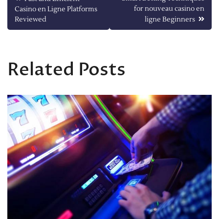
for nouveau casino en
Casino en Ligne Platforms
navigation
Reviewed
ligne Beginners
Related Posts