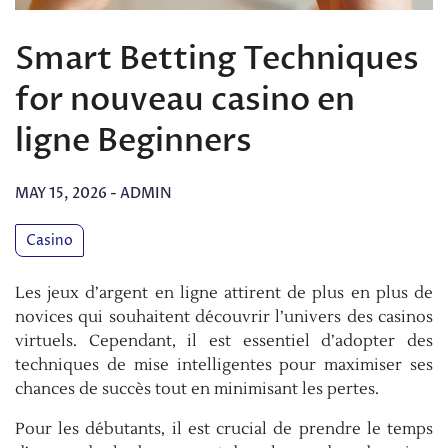
Smart Betting Techniques
for nouveau casino en
ligne Beginners
MAY 15, 2026
-
ADMIN
Casino
Les jeux d’argent en ligne attirent de plus en plus de
novices qui souhaitent découvrir l’univers des casinos
virtuels. Cependant, il est essentiel d’adopter des
techniques de mise intelligentes pour maximiser ses
chances de succès tout en minimisant les pertes.
Pour les débutants, il est crucial de prendre le temps