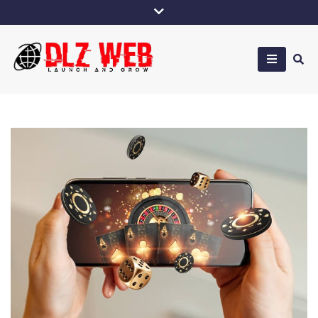
Skip
to
content
DLZ Web